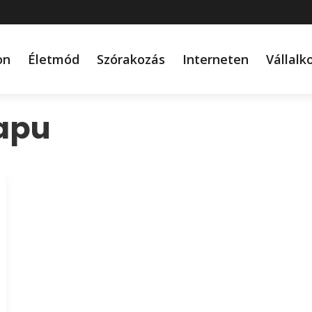
on
Életmód
Szórakozás
Interneten
Vállalk
apu