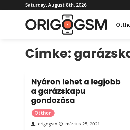
Saturday, August 8th, 2026
Otth
Címke:
garázsk
Nyáron lehet a legjobb
a garázskapu
gondozása
Otthon
origogsm
március 25, 2021