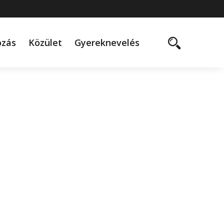
ozás
Közület
Gyereknevelés