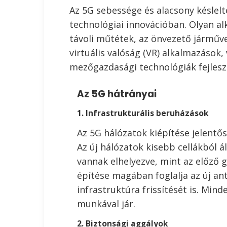
Az 5G sebessége és alacsony késlelt
technológiai innovációban. Olyan a
távoli műtétek, az önvezető járművek
virtuális valóság (VR) alkalmazások,
mezőgazdasági technológiák fejlesz
Az 5G hátrányai
1. Infrastrukturális beruházások
Az 5G hálózatok kiépítése jelentős
Az új hálózatok kisebb cellákból
vannak elhelyezve, mint az előző 
építése magában foglalja az új an
infrastruktúra frissítését is. Min
munkával jár.
2. Biztonsági aggályok