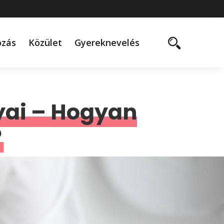
ozás
Közület
Gyereknevelés
yai – Hogyan
?