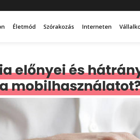
on
Életmód
Szórakozás
Interneten
Vállalk
ia előnyei és hátrán
 a mobilhasználatot