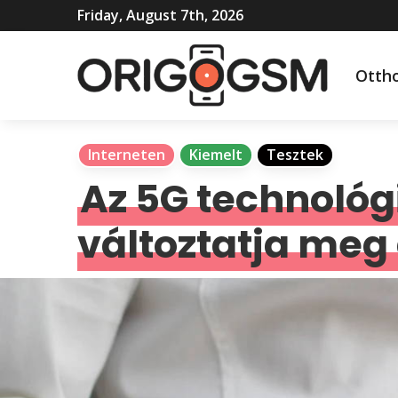
Friday, August 7th, 2026
Otth
Interneten
Kiemelt
Tesztek
Az 5G technológ
változtatja meg