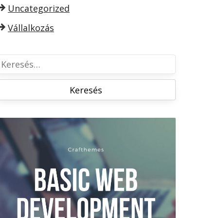
Uncategorized
Vállalkozás
K
e
e
é