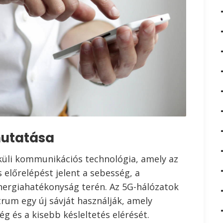
mutatása
lküli kommunikációs technológia, amely az
 előrelépést jelent a sebesség, a
nergiahatékonyság terén. Az 5G-hálózatok
rum egy új sávját használják, amely
g és a kisebb késleltetés elérését.