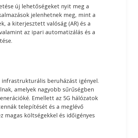
etése új lehetőségeket nyit meg a
lkalmazások jelenhetnek meg, mint a
, a kiterjesztett valóság (AR) és a
 valamint az ipari automatizálás és a
tése.
 infrastrukturális beruházást igényel.
 állnak, amelyek nagyobb sűrűségben
generációké. Emellett az 5G hálózatok
tennák telepítését és a meglévő
dez magas költségekkel és időigényes