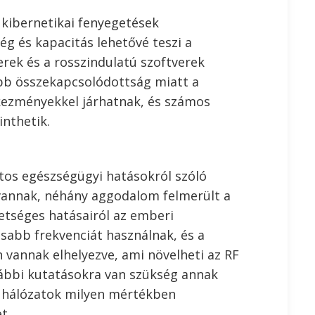
 kibernetikai fenyegetések
g és kapacitás lehetővé teszi a
erek és a rosszindulatú szoftverek
obb összekapcsolódottság miatt a
ezményekkel járhatnak, és számos
inthetik.
tos egészségügyi hatásokról szóló
vannak, néhány aggodalom felmerült a
hetséges hatásairól az emberi
sabb frekvenciát használnak, és a
vannak elhelyezve, ami növelheti az RF
vábbi kutatásokra van szükség annak
j hálózatok milyen mértékben
t.