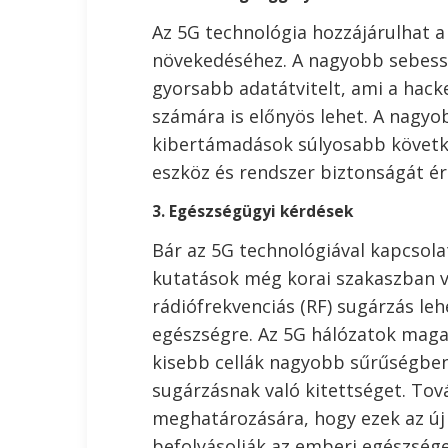
Az 5G technológia hozzájárulhat a
növekedéséhez. A nagyobb sebessé
gyorsabb adatátvitelt, ami a hack
számára is előnyös lehet. A nagy
kibertámadások súlyosabb követk
eszköz és rendszer biztonságát ér
3. Egészségügyi kérdések
Bár az 5G technológiával kapcsola
kutatások még korai szakaszban 
rádiófrekvenciás (RF) sugárzás le
egészségre. Az 5G hálózatok maga
kisebb cellák nagyobb sűrűségben 
sugárzásnak való kitettséget. To
meghatározására, hogy ezek az ú
befolyásolják az emberi egészsége