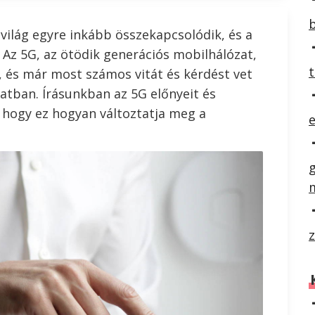
világ egyre inkább összekapcsolódik, és a
Az 5G, az ötödik generációs mobilhálózat,
t
n, és már most számos vitát és kérdést vet
latban. Írásunkban az 5G előnyeit és
, hogy ez hogyan változtatja meg a
e
z