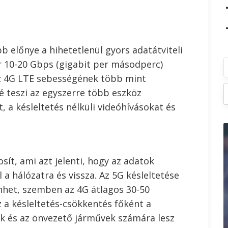
b előnye a hihetetlenül gyors adatátviteli
r 10-20 Gbps (gigabit per másodperc)
az 4G LTE sebességének több mint
r
é teszi az egyszerre több eszköz
, a késleltetés nélküli videóhívásokat és
s
s
sít, ami azt jelenti, hogy az adatok
:
a hálózatra és vissza. Az 5G késleltetése
enhet, szemben az 4G átlagos 30-50
z a késleltetés-csökkentés főként a
ok és az önvezető járművek számára lesz