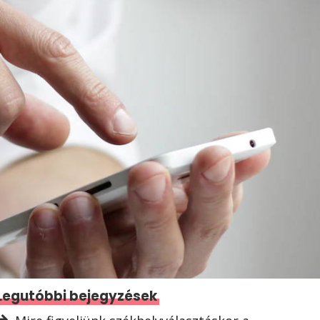
Legutóbbi bejegyzések