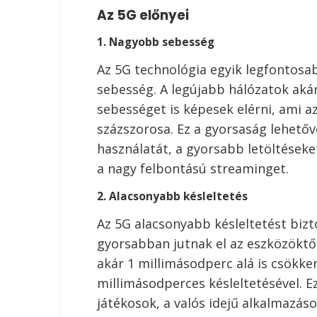
Az 5G előnyei
1. Nagyobb sebesség
Az 5G technológia egyik legfontosab
sebesség. A legújabb hálózatok aká
sebességet is képesek elérni, ami 
százszorosa. Ez a gyorsaság lehetőv
használatát, a gyorsabb letöltéseket
a nagy felbontású streaminget.
2. Alacsonyabb késleltetés
Az 5G alacsonyabb késleltetést bizto
gyorsabban jutnak el az eszközöktől 
akár 1 millimásodperc alá is csökk
millimásodperces késleltetésével. E
játékosok, a valós idejű alkalmazás