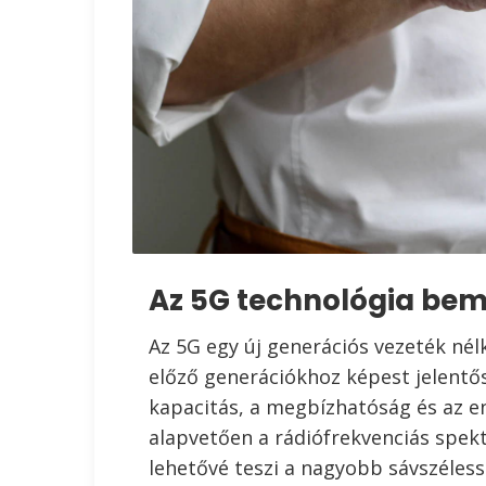
Az 5G technológia be
Az 5G egy új generációs vezeték né
előző generációkhoz képest jelentős
kapacitás, a megbízhatóság és az e
alapvetően a rádiófrekvenciás spekt
lehetővé teszi a nagyobb sávszélessé