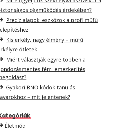
Mire figyeljünk székhelyválasztáskor a
biztonságos cégműködés érdekében?
Precíz alapok: eszközök a profi műfű
elepítéshez
Kis erkély, nagy élmény – műfű
rkélyre ötletek
Miért választják egyre többen a
gondozásmentes fém lemezkerítés
megoldást?
Gyakori BNO kódok tanulási
avarokhoz – mit jelentenek?
Kategóriák
Életmód