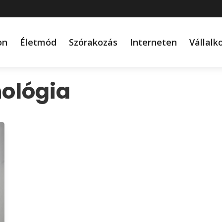
on
Életmód
Szórakozás
Interneten
Vállalk
ológia