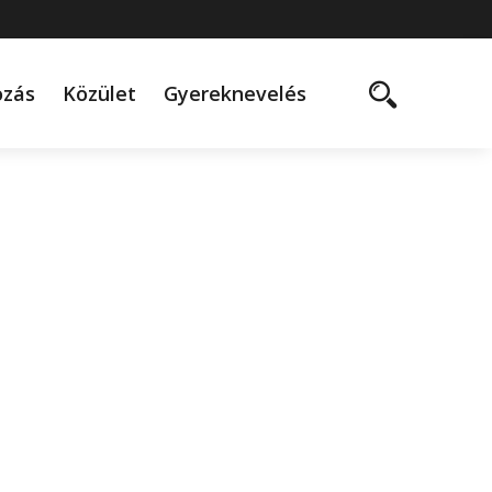
ozás
Közület
Gyereknevelés