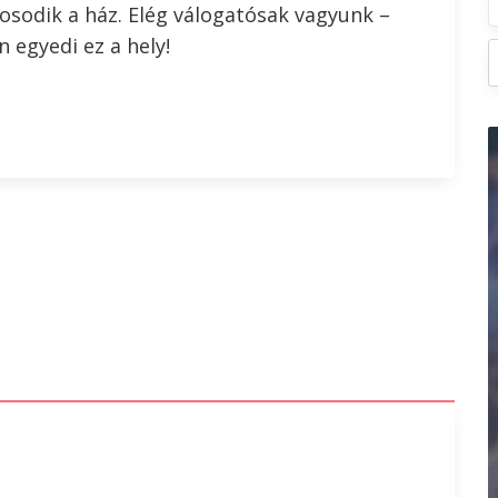
osodik a ház. Elég válogatósak vagyunk –
n egyedi ez a hely!
r
s
s
: