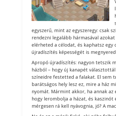
egyszerű, mint az egyszeregy: csak sz
rendezni legalább hármasával azokat
elérheted a célodat, és kaphatsz egy c
újradíszítés képességét is megnyered
Apropó újradíszítés: nagyon tetszik má
házból – hogy új kanapét választottá
színeidre festetted a falakat. El sem 
barátságos hely lesz ez, mire a ház 
nyomát. Mármint akkor, ha annak az e
hogy lerombolja a házat, és kaszinót é
mérgesen rá kell nyávognia, jó? A mac