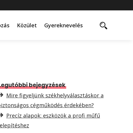
ozás
Közület
Gyereknevelés
Legutóbbi bejegyzések
Mire figyeljünk székhelyválasztáskor a
biztonságos cégműködés érdekében?
Precíz alapok: eszközök a profi műfű
elepítéshez