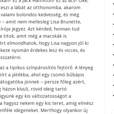
kkan? Ez a Jack Hamilton? Ez az ács? Oké,
eszi a lábát az otthonomba, akarom
 valami bolondos kedvesség, és még
e – amit nem mellesleg Lisa Brunette,
írója jegyez. Azt kérded, honnan tud
a titok, amit még a macskák is
rt elmondhatok, hogy Lisa nagyon jól ki
a keze nyomán érdekes lesz és vicces, és
sszatérni.
a tipikus színpárosítós fejtörő. A lényeg
leírt a játékba, ahol egy csomó bűbájos
átogatóba jönnek – persze főleg azért,
zon kívüli, rövid ideig tartó
igyünk egy kis változatosságot a
ha hagysz nekem egy kis teret, amíg elmész
nféle idegeneket. Merthogy olyankor új