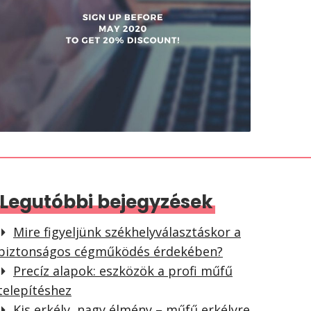
Legutóbbi bejegyzések
Mire figyeljünk székhelyválasztáskor a
biztonságos cégműködés érdekében?
Precíz alapok: eszközök a profi műfű
telepítéshez
Kis erkély, nagy élmény – műfű erkélyre