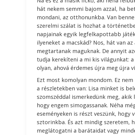
Na és ez a másik fickó, aki néha felbu
hát nekem semmi bajom azzal, ha bet
mondani, az otthonunkba. Van benne
szerelmi szálat is hozhat a történetb
napjainak egyik legfelkapottabb játék
ilyeneket a macskád? Nos, hát van az 
megtartanak maguknak. De annyit azé
tudja kerekíteni a mi kis világunkat: 
olyan, ahová érdemes újra meg újra vi
Ezt most komolyan mondom. Ez nem az 
a részletekben van: Lisa minket is be
szomszéddal ismerkedünk meg, akik l
hogy engem simogassanak. Néha még há
eseményeken is részt veszünk, hogy v
sztorinkba. És azt mindig szeretem, 
meglátogatni a barátaidat vagy minde