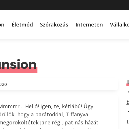
on
Életmód
Szórakozás
Interneten
Vállalk
nsion
2020
Mmmrrr… Helló! Igen, te, kétlábú! Úgy
örülök, hogy a barátoddal, Tiffanyval
t
megörököltétek Jane régi, patinás házát.