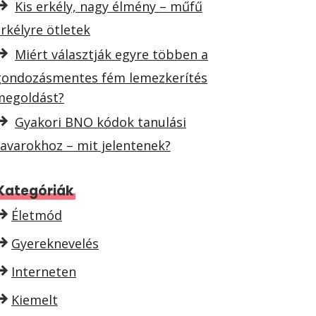
Kis erkély, nagy élmény – műfű
rkélyre ötletek
Miért választják egyre többen a
gondozásmentes fém lemezkerítés
megoldást?
Gyakori BNO kódok tanulási
avarokhoz – mit jelentenek?
Kategóriák
Életmód
Gyereknevelés
Interneten
Kiemelt