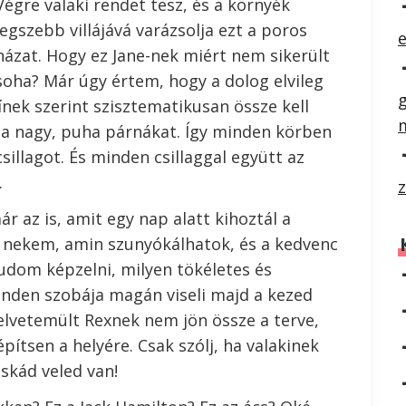
Végre valaki rendet tesz, és a környék
legszebb villájává varázsolja ezt a poros
e
házat. Hogy ez Jane-nek miért nem sikerült
soha? Már úgy értem, hogy a dolog elvileg
ínek szerint szisztematikusan össze kell
 a nagy, puha párnákat. Így minden körben
sillagot. És minden csillaggal együtt az
.
z
r az is, amit egy nap alatt kihoztál a
l nekem, amin szunyókálhatok, és a kedvenc
tudom képzelni, milyen tökéletes és
minden szobája magán viseli majd a kezed
lvetemült Rexnek nem jön össze a terve,
pítsen a helyére. Csak szólj, ha valakinek
skád veled van!